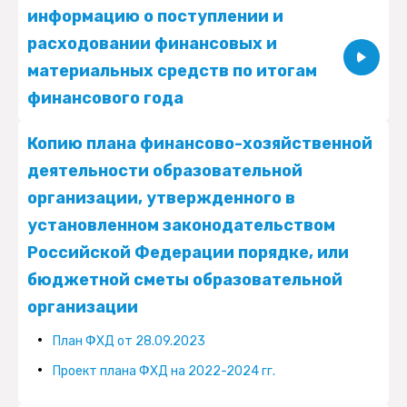
информацию о поступлении и
Поиск:
расходовании финансовых и
материальных средств по итогам
финансового года
за счёт
за счёт
Год
Поступившие
Расходованные
Копию плана финансово-хозяйственной
бюджетных
бюджетов
за счёт
финансовые и
финансовые и
деятельности образовательной
ассигнований
субъектов
местных
Показатели
материальные
материальные средств
организации, утвержденного в
федерального
Российской
бюджетов
средства
установленном законодательством
бюджета
Федерации
(тыс. руб.)
Российской Федерации порядке, или
(тыс. руб.)
(тыс. руб.)
1
2
3
бюджетной сметы образовательной
2016
1020979.48688
966906.07811
организации
План ФХД от 28.09.2023
2017
930974.14401
906068.22248
Образовательная
511161.5
0
0
327025.9
Проект плана ФХД на 2022-2024 гг.
деятельность
2018
904159.03213
951802.30037
- всего