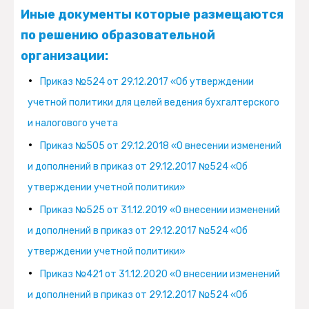
Иные документы которые размещаются
2019
986173.32508
994087.30788
по решению образовательной
Бакалавриат
340932
0
0
172676.1
организации:
2020
979670.46408
933656.34848
Магистратура
42893.43
0
0
9708.8
Приказ №524 от 29.12.2017 «Об утверждении
2021
983279.91414
938021.31403
учетной политики для целей ведения бухгалтерского
Специалитет
100084.7
0
0
110778.6
и налогового учета
Аспирантура
10026.8
0
0
2852.6
Приказ №505 от 29.12.2018 «О внесении изменений
и дополнений в приказ от 29.12.2017 №524 «Об
СПО
9766.4
0
0
21948.8
утверждении учетной политики»
Дополнительные
7458.2
0
0
5245
Приказ №525 от 31.12.2019 «О внесении изменений
общеразвивающие
и дополнений в приказ от 29.12.2017 №524 «Об
программы
утверждении учетной политики»
Приказ №421 от 31.12.2020 «О внесении изменений
Программы
0
0
0
2776.9
и дополнений в приказ от 29.12.2017 №524 «Об
профессионального