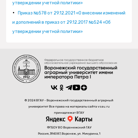
утверждении учетной политики»
обучения
Приказ №578 от 29.12.2021 «О внесении изменений
и
и дополнений в приказ от 29.12.2017 №524 «Об
дополнительные
утверждении учетной политики»
профессиональные
программы
Записи с 1 до 8 из 8 записей
Предыдущая
Следующая
© 2024 ВГАУ - Воронежский государственный аграрный
университет Все права на материалы сайта vsau.ru
принадлежат ВГАУ
ФГБОУ ВО Воронежский ГАУ
Россия, 394087, Воронеж, ул. Мичурина, 1