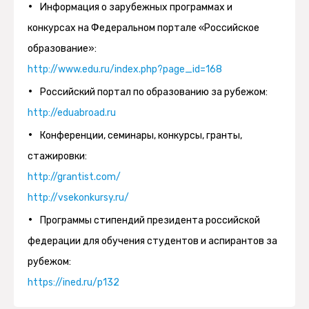
Информация о зарубежных программах и
2.
Китайская
https://www.sdmy.edu.cn/
Дополнительное
№ 12-
10.10.2028
конкурсах на Федеральном портале «Российское
Народная
соглашение
340000
образование»:
Республика
об
http://www.edu.ru/index.php?page_id=168
обучении
Российский портал по образованию за рубежом:
студентов
http://eduabroad.ru
к
Конференции, семинары, конкурсы, гранты,
соглашению
стажировки:
о
http://grantist.com/
сотрудничестве
http://vsekonkursy.ru/
в
Программы стипендий президента российской
сфере
федерации для обучения студентов и аспирантов за
научных
рубежом:
исследований
https://ined.ru/p132
№
060100-