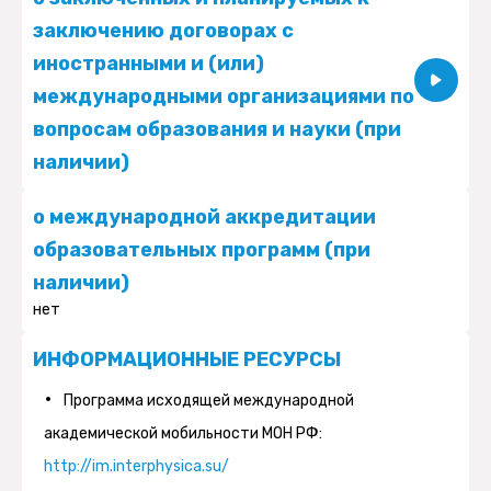
заключению договорах с
иностранными и (или)
международными организациями по
вопросам образования и науки (при
наличии)
Показать
записей
о международной аккредитации
Поиск:
образовательных программ (при
Наименовани
наличии)
Страна/
Наименование
№
соглашения/
нет
Страны
организации
договора
ИНФОРМАЦИОННЫЕ РЕСУРСЫ
1.
Китайская
https://www.gsagr.cn/
Соглашение
№08-
27.04.2028
Программа исходящей международной
Народная
о
340000
академической мобильности МОН РФ:
Республика
сотрудничестве
http://im.interphysica.su/