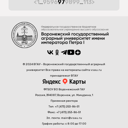
<
1
…
95
96
97
98
99
…
113
>
© 2024 ВГАУ - Воронежский государственный аграрный
университет Все права на материалы сайта vsau.ru
принадлежат ВГАУ
ФГБОУ ВО Воронежский ГАУ
Россия, 394087, Воронеж, ул. Мичурина, 1
Приемная ректора
Тел: +7 (473) 253-86-51
Факс: +7 (473) 253-86-51
Эл. почта: main@vsau.ru
График работы: с 8:00 до 17:00