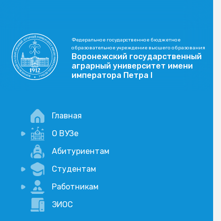
Федеральное государственное бюджетное
образовательное учреждение высшего образования
Воронежский государственный
аграрный университет имени
императора Петра I
Главная
О ВУЗе
Новости
Абитуриентам
История
Студентам
Учебный процесс
Научная деятельность
Портал дистанционого обучения
Работникам
Оплата услуг по QR-коду
Внимание, опрос!
ЭИОС
Академические отпуска
Вакансии
Социально-воспитательная работа