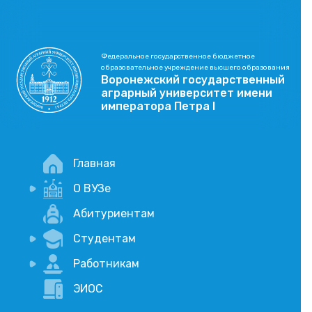
Федеральное государственное бюджетное
образовательное учреждение высшего образования
Воронежский государственный
аграрный университет имени
императора Петра I
Главная
О ВУЗе
Новости
Абитуриентам
История
Студентам
Учебный процесс
Научная деятельность
Портал дистанционого обучения
Работникам
Оплата услуг по QR-коду
Внимание, опрос!
ЭИОС
Академические отпуска
Вакансии
Социально-воспитательная работа