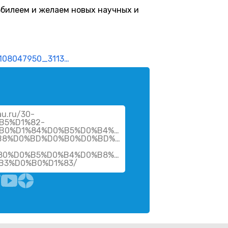
юбилеем и желаем новых научных и
-108047950_3113…
au.ru/30-
B5%D1%82-
B0%D1%84%D0%B5%D0%B4%D1%80%D0%B5-
B8%D0%BD%D0%B0%D0%BD%D1%81%D0%BE%D0%B2-
80%D0%B5%D0%B4%D0%B8%D1%82%D0%B0-
B3%D0%B0%D1%83/