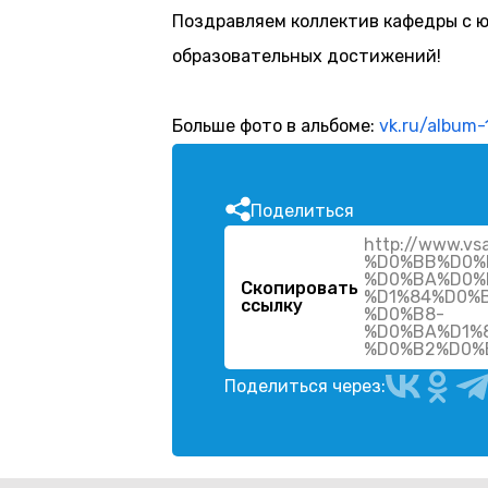
Поздравляем коллектив кафедры с 
образовательных достижений!
Больше фото в альбоме:
vk.ru/album
Поделиться
http://www.vs
%D0%BB%D0%
%D0%BA%D0%
Скопировать
%D1%84%D0%
ссылку
%D0%B8-
%D0%BA%D1%
%D0%B2%D0%
Поделиться через: