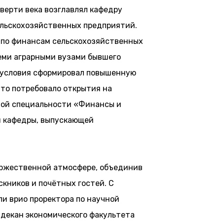
тверти века возглавлял кафедру
ельскохозяйственных предприятий.
 по финансам сельскохозяйственных
еми аграрными вузами бывшего
 условия сформировал повышенную
что потребовало открытия на
вой специальности «Финансы и
й кафедры, выпускающей
оржественной атмосфере, объединив
скников и почётных гостей. С
и врио проректора по научной
 декан экономического факультета