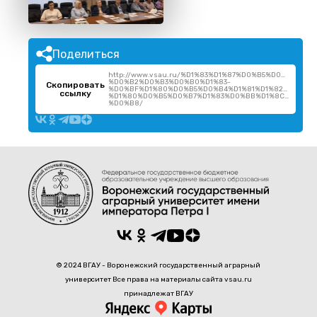
Поделиться
http://www.vsau.ru/%D1%83%D1%87%D0%B5%D0%BD%D1
%D0%B2%D0%B3%D0%B0%D1%83-
Скопировать
%D0%BF%D1%80%D0%B5%D0%B4%D1%81%D1%82%D0%B
ссылку
%D1%80%D0%B5%D0%B7%D1%83%D0%BB%D1%8C%D1%82
%D0%B8/
© 2024 ВГАУ - Воронежский государственный аграрный
университет Все права на материалы сайта vsau.ru
принадлежат ВГАУ