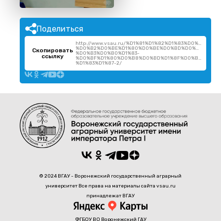
Поделиться
http://www.vsau.ru/%D1%81%D1%82%D1%83%D0%B4%D0
%D0%B2%D0%BE%D1%80%D0%BE%D0%BD%D0%B5%D0%B
Скопировать
%D0%B3%D0%B0%D1%83-
ссылку
%D0%BF%D1%80%D0%B8%D0%BD%D1%8F%D0%BB%D0%B
%D1%83%D1%87-2/
© 2024 ВГАУ - Воронежский государственный аграрный
университет Все права на материалы сайта vsau.ru
принадлежат ВГАУ
ФГБОУ ВО Воронежский ГАУ