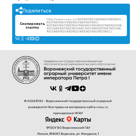
Поделиться
http://www.vsau.ru/%D1%81%D0%B5%D0%B3%D0%BE%D
%D0%B4%D0%B5%D0%BD%D1%8C-
Скопировать
%D1%80%D0%BE%D0%B6%D0%B4%D0%B5%D0%BD%D0%B8
ссылку
%D0%BE%D1%82%D0%BC%D0%B5%D1%87%D0%B0%D0%B5
%D0%B8%D0%B3%D0%BE%D1%80%D1%8C/
© 2024 ВГАУ - Воронежский государственный аграрный
университет Все права на материалы сайта vsau.ru
принадлежат ВГАУ
ФГБОУ ВО Воронежский ГАУ
Россия, 394087, Воронеж, ул. Мичурина, 1