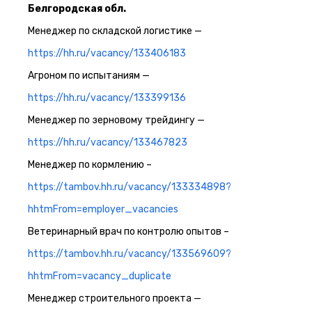
Белгородская обл.
Менеджер по складской логистике —
https://hh.ru/vacancy/133406183
Агроном по испытаниям —
https://hh.ru/vacancy/133399136
Менеджер по зерновому трейдингу —
https://hh.ru/vacancy/133467823
Менеджер по кормлению –
https://tambov.hh.ru/vacancy/133334898?
hhtmFrom=employer_vacancies
Ветеринарный врач по контролю опытов –
https://tambov.hh.ru/vacancy/133569609?
hhtmFrom=vacancy_duplicate
Менеджер строительного проекта —