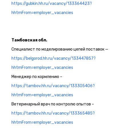
https://gubkin.hh.ru/vacancy/133364423?
hhtmFrom=employer_vacancies
Тамбовская обл.
Специалист по моделированию цепей поставок —
https://belgorod.hh.ru/vacancy/133447857?
hhtmFrom=employer_vacancies
Менеджер по кормлению –
https://tambov.hh.ru/vacancy/133305406?
hhtmFrom=employer_vacancies
Ветеринарный врач по контролю опытов –
https://tambov.hh.ru/vacancy/133365485?
hhtmFrom=employer_vacancies