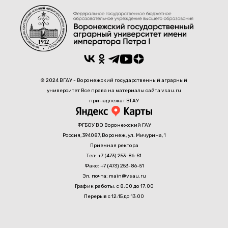
© 2024 ВГАУ - Воронежский государственный аграрный
университет Все права на материалы сайта vsau.ru
принадлежат ВГАУ
ФГБОУ ВО Воронежский ГАУ
Россия, 394087, Воронеж, ул. Мичурина, 1
Приемная ректора
Тел: +7 (473) 253-86-51
Факс: +7 (473) 253-86-51
Эл. почта: main@vsau.ru
График работы: с 8:00 до 17:00
Перерыв с 12:15 до 13:00