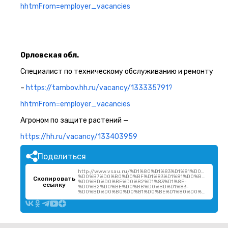
hhtmFrom=employer_vacancies
Орловская обл.
Специалист по техническому обслуживанию и ремонту
–
https://tambov.hh.ru/vacancy/133335791?
hhtmFrom=employer_vacancies
Агроном по защите растений —
https://hh.ru/vacancy/133403959
Поделиться
http://www.vsau.ru/%D1%80%D1%83%D1%81%D0%B0%D0
%D0%B7%D0%B0%D0%BF%D1%83%D1%81%D0%BA%D0%B0
Скопировать
%D0%BD%D0%BE%D0%B2%D1%83%D1%8E-
ссылку
%D0%B2%D0%BE%D0%BB%D0%BD%D1%83-
%D0%BD%D0%B0%D0%B1%D0%BE%D1%80%D0%B0/