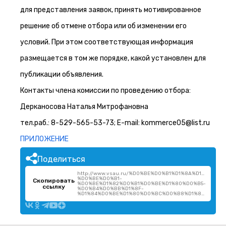
для представления заявок, принять мотивированное
решение об отмене отбора или об изменении его
условий. При этом соответствующая информация
размещается в том же порядке, какой установлен для
публикации объявления.
Контакты члена комиссии по проведению отбора:
Дерканосова Наталья Митрофановна
тел.раб.: 8-529-565-53-73; E-mail: kommerce05@list.ru
ПРИЛОЖЕНИЕ
Поделиться
http://www.vsau.ru/%D0%BE%D0%B1%D1%8A%D1%8F%
%D0%BE%D0%B1-
Скопировать
%D0%BE%D1%82%D0%B1%D0%BE%D1%80%D0%B5-
ссылку
%D0%B4%D0%BB%D1%8F-
%D1%84%D0%BE%D1%80%D0%BC%D0%B8%D1%80%D0%BE%D0%B2%D0%B0%D0%BD%D0%B8/