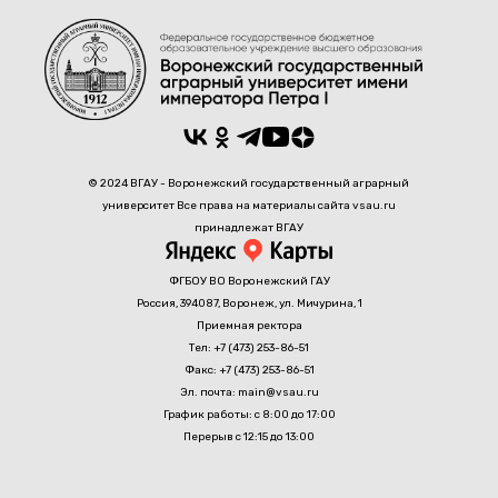
© 2024 ВГАУ - Воронежский государственный аграрный
университет Все права на материалы сайта vsau.ru
принадлежат ВГАУ
ФГБОУ ВО Воронежский ГАУ
Россия, 394087, Воронеж, ул. Мичурина, 1
Приемная ректора
Тел: +7 (473) 253-86-51
Факс: +7 (473) 253-86-51
Эл. почта: main@vsau.ru
График работы: с 8:00 до 17:00
Перерыв с 12:15 до 13:00