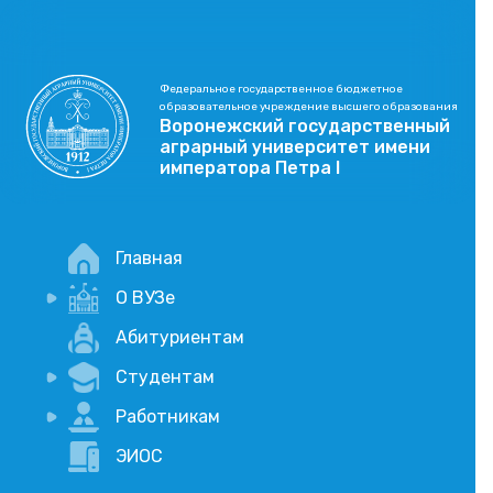
Федеральное государственное бюджетное
образовательное учреждение высшего образования
Воронежский государственный
аграрный университет имени
императора Петра I
Главная
О ВУЗе
Новости
Абитуриентам
История
Студентам
Учебный процесс
Научная деятельность
Портал дистанционого обучения
Работникам
Оплата услуг по QR-коду
Внимание, опрос!
ЭИОС
Академические отпуска
Вакансии
Социально-воспитательная работа