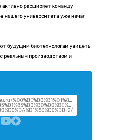
е активно расширяет команду
ов нашего университета уже начал
ают будущим биотехнологам увидеть
 с реальным производством и
vsau.ru/%D0%BE%D0%B1%D1%83%D1%87%D0%B0%D1%8E%
B5%D1%85%D0%BD%D0%BE%D0%BB%D0%BE%D0%B3%D0%
B0%D0%BA%D1%83%D0%BB-2/