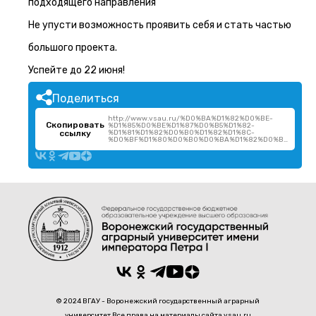
подходящего направления
Не упусти возможность проявить себя и стать частью
большого проекта.
Успейте до 22 июня!
Поделиться
http://www.vsau.ru/%D0%BA%D1%82%D0%BE-
Скопировать
%D1%85%D0%BE%D1%87%D0%B5%D1%82-
ссылку
%D1%81%D1%82%D0%B0%D1%82%D1%8C-
%D0%BF%D1%80%D0%B0%D0%BA%D1%82%D0%B8%D0%BA%D0%B0%D0%BD%D1%82%D0%BE%D0%BC/
© 2024 ВГАУ - Воронежский государственный аграрный
университет Все права на материалы сайта vsau.ru