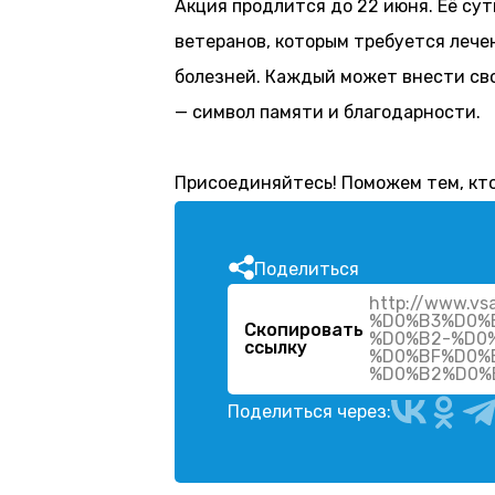
Акция продлится до 22 июня. Её су
ветеранов, которым требуется лече
болезней. Каждый может внести сво
— символ памяти и благодарности.
Присоединяйтесь! Поможем тем, кт
Поделиться
http://www.
%D0%B3%D0%
Скопировать
%D0%B2-%D0
ссылку
%D0%BF%D0%
%D0%B2%D0%
Поделиться через: