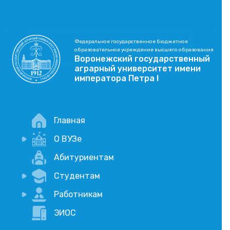
Федеральное государственное бюджетное
образовательное учреждение высшего образования
Воронежский государственный
аграрный университет имени
императора Петра I
Главная
О ВУЗе
Новости
Абитуриентам
История
Студентам
Учебный процесс
Научная деятельность
Портал дистанционого обучения
Работникам
Оплата услуг по QR-коду
Внимание, опрос!
ЭИОС
Академические отпуска
Вакансии
Социально-воспитательная работа