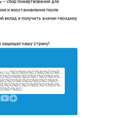
ть — сбор пожертвований для
ние и восстановление после
й вклад и получить значок-гвоздику
о защищал нашу страну!
vsau.ru/%D0%BA%D1%80%D0%B0%D1%81%D0%BD%D0%B0%D
B2%D0%BE%D0%B7%D0%B4%D0%B8%D0%BA%D0%B0-
%B2%D0%B3%D0%B0%D1%83-
BE%D0%BC%D0%BE%D0%B6%D0%B5%D0%BC-
B5%D1%82/