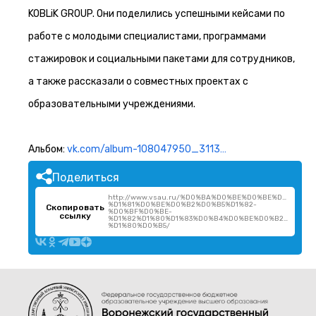
KOBLiK GROUP. Они поделились успешными кейсами по
работе с молодыми специалистами, программами
стажировок и социальными пакетами для сотрудников,
а также рассказали о совместных проектах с
образовательными учреждениями.
Альбом:
vk.com/album-108047950_3113…
Поделиться
http://www.vsau.ru/%D0%BA%D0%BE%D0%BE%D1%80
%D1%81%D0%BE%D0%B2%D0%B5%D1%82-
Скопировать
%D0%BF%D0%BE-
ссылку
%D1%82%D1%80%D1%83%D0%B4%D0%BE%D0%B2%D1%8B
%D1%80%D0%B5/