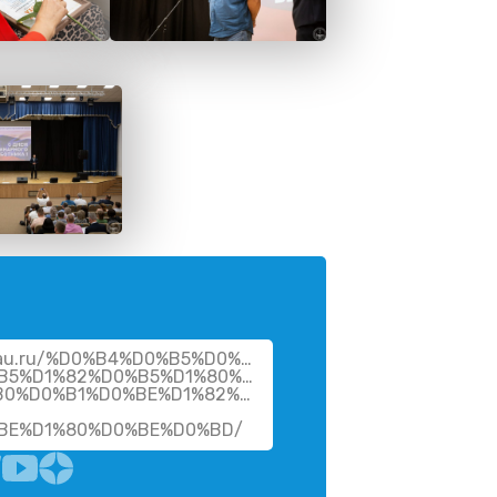
vsau.ru/%D0%B4%D0%B5%D0%BD%D1%8C-
B5%D1%82%D0%B5%D1%80%D0%B8%D0%BD%D0%B0%D1%
B0%D0%B1%D0%BE%D1%82%D0%BD%D0%B8%D0%BA%D0%
BE%D1%80%D0%BE%D0%BD/