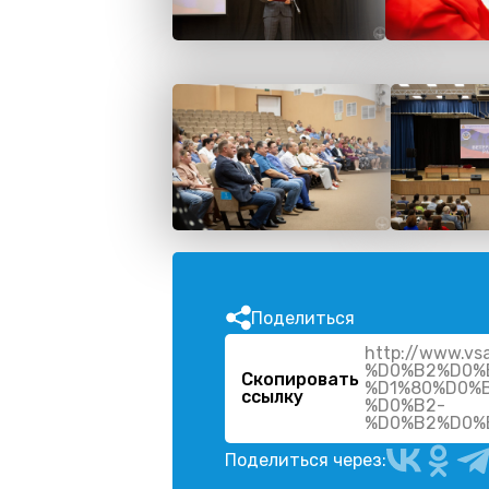
Поделиться
http://www.
%D0%B2%D0%
Скопировать
%D1%80%D0%
ссылку
%D0%B2-
%D0%B2%D0%
Поделиться через: