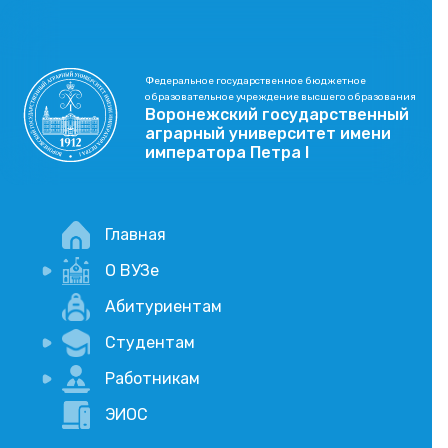
Федеральное государственное бюджетное
образовательное учреждение высшего образования
Воронежский государственный
аграрный университет имени
императора Петра I
Главная
О ВУЗе
Новости
Абитуриентам
История
Студентам
Учебный процесс
Научная деятельность
Портал дистанционого обучения
Работникам
Оплата услуг по QR-коду
Внимание, опрос!
ЭИОС
Академические отпуска
Вакансии
Социально-воспитательная работа