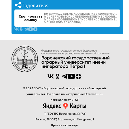
Поделиться
http://www.vsau.ru/%D0%B2%D1%8B%D0%BF%D1%83%
Скопировать
%D0%BF%D1%80%D0%BE%D0%B3%D1%80%D0%B0%D0%B
ссылку
%D0%BF%D0%BE%D0%B4%D0%B3%D0%BE%D1%82%D0%B
%D1%82%D1%80%D0%B0/
© 2024 ВГАУ - Воронежский государственный аграрный
университет Все права на материалы сайта vsau.ru
принадлежат ВГАУ
ФГБОУ ВО Воронежский ГАУ
Россия, 394087, Воронеж, ул. Мичурина, 1
Приемная ректора