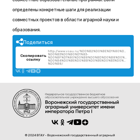
определены конкретные шаги для реализации
совместных проектов в области аграрной науки и
образования.
Поделиться
http://www.vsau.ru/%D0%B2%D0%BE%D1%80%D0%BE%
%D0%B3%D0%B0%D1%83-
Скопировать
%D0%BF%D1%80%D0%B8%D0%BD%D0%B8%D0%BC%D0%
ссылку
%D0%B4%D0%B5%D0%BB%D0%B5%D0%B3%D0%B0%D1%86
%D0%B8/
© 2024 ВГАУ - Воронежский государственный аграрный