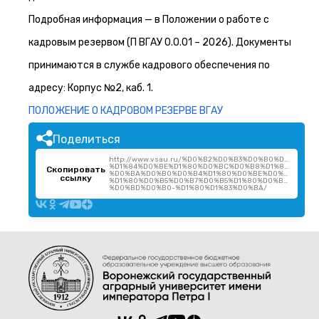
Подробная информация — в Положении о работе с
кадровым резервом (П ВГАУ 0.0.01 – 2026). Документы
принимаются в службе кадрового обеспечения по
адресу: Корпус №2, каб. 1.
ПОЛОЖЕНИЕ О КАДРОВОМ РЕЗЕРВЕ ВГАУ
Поделиться
http://www.vsau.ru/%D0%B2%D0%B3%D0%B0%D1%83-
%D1%84%D0%BE%D1%80%D0%BC%D0%B8%D1%80%D1%83
Скопировать
%D0%BA%D0%B0%D0%B4%D1%80%D0%BE%D0%B2%D1%8
ссылку
%D1%80%D0%B5%D0%B7%D0%B5%D1%80%D0%B2-
%D0%BD%D0%B0-%D1%80%D1%83%D0%BA/