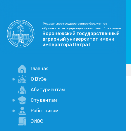
Федеральное государственное бюджетное
образовательное учреждение высшего образования
Воронежский государственный
аграрный университет имени
императора Петра I
Главная
О ВУЗе
Новости
Абитуриентам
История
Студентам
Учебный процесс
Научная деятельность
Портал дистанционого обучения
Работникам
Оплата услуг по QR-коду
Внимание, опрос!
ЭИОС
Академические отпуска
Вакансии
Социально-воспитательная работа