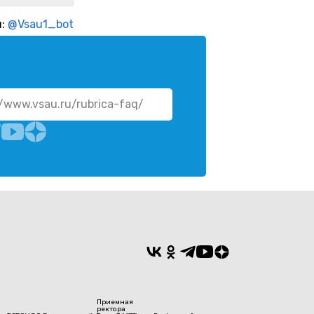
м:
@Vsau1_bot
//www.vsau.ru/rubrica-faq/
Приемная
ректора