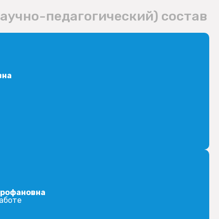
научно-педагогический) состав
вна
трофановна
работе