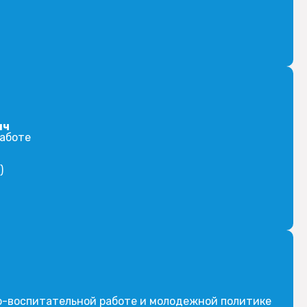
ич
работе
)
но-воспитательной работе и молодежной политике