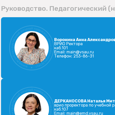
Руководство. Педагогический (
Воронина Анна Александро
ВРИО Ректора
каб.101
Email:
main@vsau.ru
Телефон:
253-86-31
ДЕРКАНОСОВА Наталья Ми
врио проректора по учебной 
каб.107
Email:
main@emd.vsau.ru