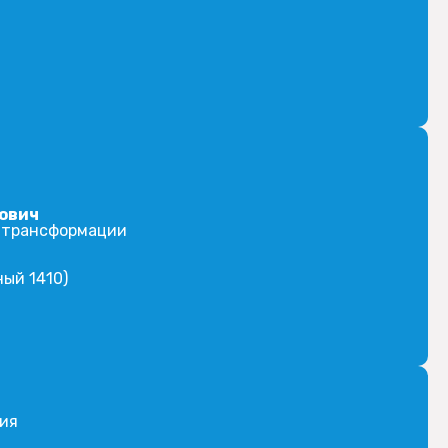
ович
й трансформации
ый 1410)
ния