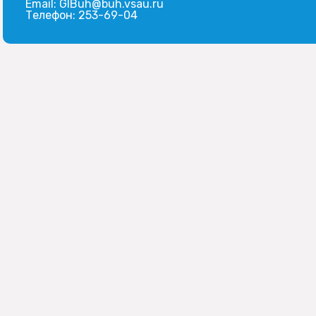
Email:
GlBuh@buh.vsau.ru
Телефон:
253-69-04