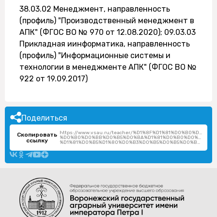
38.03.02 Менеджмент, направленность
(профиль) "Производственный менеджмент в
АПК" (ФГОС ВО № 970 от 12.08.2020); 09.03.03
Прикладная иинформатика, направленность
(профиль) "Информационные системы и
технологии в менеджменте АПК" (ФГОС ВО №
922 от 19.09.2017)
Поделиться
https://www.vsau.ru/teacher/%D1%8F%D1%81%D0%B0%D0%B
Скопировать
%D0%B0%D0%BB%D0%B5%D0%BA%D1%81%D0%B0%D0%BD%D0
ссылку
%D1%81%D0%B5%D1%80%D0%B3%D0%B5%D0%B5%D0%B2%D0%B8%D1%87/