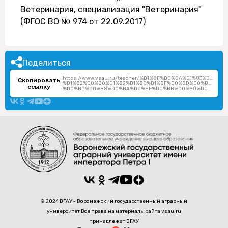
Ветеринария, специализация "Ветеринария"
(ФГОС ВО № 974 от 22.09.2017)
Поделиться
https://www.vsau.ru/teacher/%D1%8F%D0%BA%D1%83%D1%8
Скопировать
%D1%82%D0%B0%D1%82%D1%8C%D1%8F%D0%BD%D0%B0-
ссылку
%D0%BD%D0%B8%D0%BA%D0%BE%D0%BB%D0%B0%D0%B5%D0%B2%D0%BD%D0%B0/
© 2024 ВГАУ - Воронежский государственный аграрный
университет Все права на материалы сайта vsau.ru
принадлежат ВГАУ