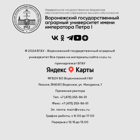
© 2024 ВГАУ - Воронежский государственный аграрный
университет Все права на материалы сайта vsau.ru
принадлежат ВГАУ
ФГБОУ ВО Воронежский ГАУ
Россия, 394087, Воронеж, ул. Мичурина, 1
Приемная ректора
Тел: +7 (473) 253-86-51
Факс: +7 (473) 253-86-51
Эл. почта: main@vsau.ru
График работы: с 8:00 до 17:00
Перерыв с 12:15 до 13:00