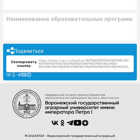
Наименование образовательных программ
Поделиться
https://www.vsau.ru/teacher/%D1%8E%D1%80%D1%8C%D0%B5
Скопировать
%D1%81%D1%82%D0%B5%D0%BF%D0%B0%D0%BD-
ссылку
%D0%B0%D0%BB%D0%B5%D0%BA%D1%81%D0%B0%D0%BD%D0%B4%D1%80%D0%BE%D0%B2%D0%B8%D1%87/
© 2024 ВГАУ - Воронежский государственный аграрный