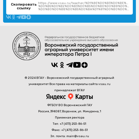
https://www.vsau.ru/teacher/%D1%8E%D0%B3%D0%BE%D0%B2-
Скопировать
%D0%B5%D0%B2%D0%B3%D0%B5%D0%BD%D0%B8%D0%B9-
ссылку
%D0%B0%D0%BB%D0%B5%D0%BA%D1%81%D0%B0%D0%BD%D0%B4%D1%80%D0%BE%D0%B2%D0%B8%D1%87/
© 2024 ВГАУ - Воронежский государственный аграрный
университет Все права на материалы сайта vsau.ru
принадлежат ВГАУ
ФГБОУ ВО Воронежский ГАУ
Россия, 394087, Воронеж, ул. Мичурина, 1
Приемная ректора
Тел: +7 (473) 253-86-51
Факс: +7 (473) 253-86-51
Эл. почта: main@vsau.ru