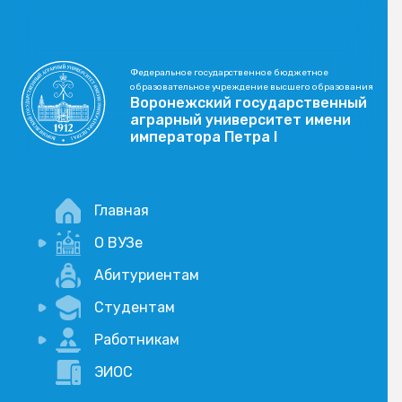
Федеральное государственное бюджетное
образовательное учреждение высшего образования
Воронежский государственный
аграрный университет имени
императора Петра I
Главная
О ВУЗе
Новости
Абитуриентам
История
Студентам
Учебный процесс
Научная деятельность
Портал дистанционого обучения
Работникам
Оплата услуг по QR-коду
Внимание, опрос!
ЭИОС
Академические отпуска
Вакансии
Социально-воспитательная работа