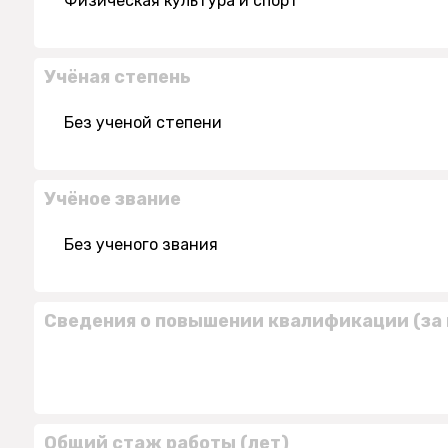
Физическая культура и спорт
Учёная степень
Без ученой степени
Учёное звание
Без ученого звания
Сведения о повышении квалификации (за 
Общий стаж работы (лет)