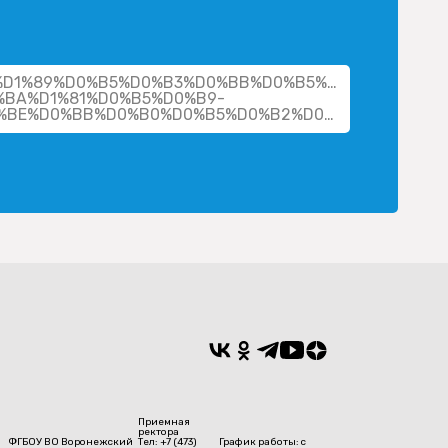
her/%D1%89%D0%B5%D0%B3%D0%BB%D0%B5%D0%B2%D0%B
BA%D1%81%D0%B5%D0%B9-
%D0%BD%D0%B8%D0%BA%D0%BE%D0%BB%D0%B0%D0%B5%D0%B2%D0%B8%D1%87/
Приемная
ректора
ФГБОУ ВО Воронежский
Тел: +7 (473)
График работы: с