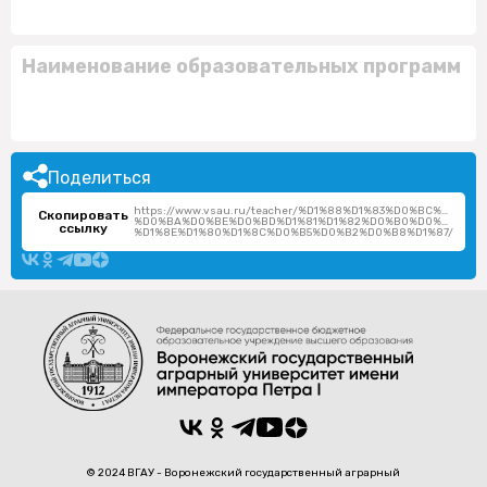
Наименование образовательных программ
Поделиться
https://www.vsau.ru/teacher/%D1%88%D1%83%D0%BC%D0%B
Скопировать
%D0%BA%D0%BE%D0%BD%D1%81%D1%82%D0%B0%D0%BD%D1%
ссылку
%D1%8E%D1%80%D1%8C%D0%B5%D0%B2%D0%B8%D1%87/
© 2024 ВГАУ - Воронежский государственный аграрный