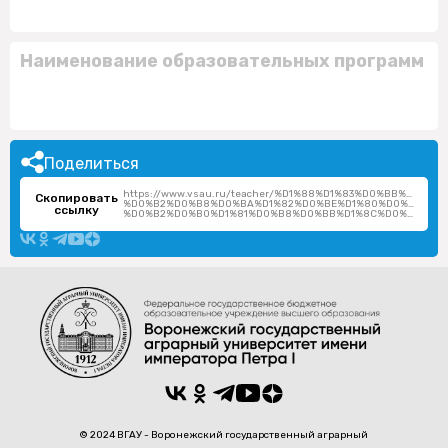
Наименование образовательных программ
Поделиться
https://www.vsau.ru/teacher/%D1%88%D1%83%D0%BB%D1%
Скопировать
%D0%B2%D0%B8%D0%BA%D1%82%D0%BE%D1%80%D0%B8%D1%
ссылку
%D0%B2%D0%B0%D1%81%D0%B8%D0%BB%D1%8C%D0%B5%D0%B2%D0%BD%D0%B0/
© 2024 ВГАУ - Воронежский государственный аграрный