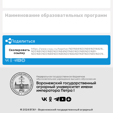
Наименование образовательных программ
Поделиться
https://www.vsau.ru/teacher/%D1%88%D0%B8%D1%82%D0%BE
Скопировать
%D0%B0%D0%BD%D0%B4%D1%80%D0%B5%D0%B9-
ссылку
%D0%B0%D0%BB%D0%B5%D0%BA%D1%81%D0%B0%D0%BD%D0%B4%D1%80%D0%BE%D0%B2%D0%B8%D1%87/
© 2024 ВГАУ - Воронежский государственный аграрный