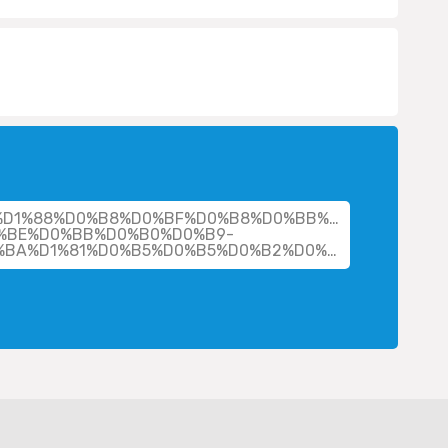
her/%D1%88%D0%B8%D0%BF%D0%B8%D0%BB%D0%BE%D0%B2
%BE%D0%BB%D0%B0%D0%B9-
%D0%B0%D0%BB%D0%B5%D0%BA%D1%81%D0%B5%D0%B5%D0%B2%D0%B8%D1%87/