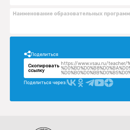
Наименование образовательных программ
Поделиться
https://www.vsau.ru/teac
Скопировать
%D0%BD%D0%B8%D0%BA%D0
ссылку
Поделиться через: