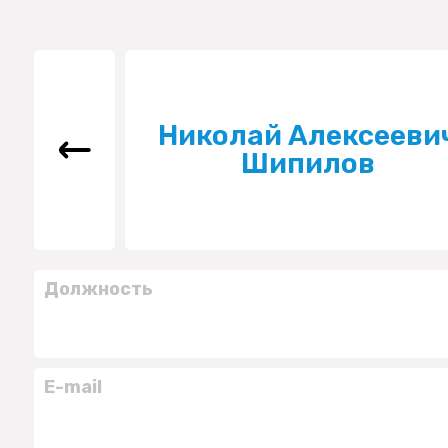
Николай Алексееви
Шипилов
Должность
E-mail