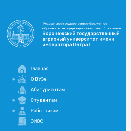
Федеральное государственное бюджетное
образовательное учреждение высшего образования
Воронежский государственный
аграрный университет имени
императора Петра I
Главная
О ВУЗе
Новости
Абитуриентам
История
Студентам
Учебный процесс
Научная деятельность
Портал дистанционого обучения
Работникам
Оплата услуг по QR-коду
Внимание, опрос!
ЭИОС
Академические отпуска
Вакансии
Социально-воспитательная работа