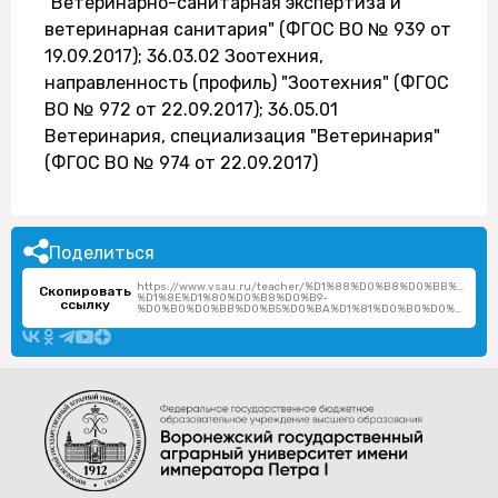
"Ветеринарно-санитарная экспертиза и
ветеринарная санитария" (ФГОС ВО № 939 от
19.09.2017); 36.03.02 Зоотехния,
направленность (профиль) "Зоотехния" (ФГОС
ВО № 972 от 22.09.2017); 36.05.01
Ветеринария, специализация "Ветеринария"
(ФГОС ВО № 974 от 22.09.2017)
Поделиться
https://www.vsau.ru/teacher/%D1%88%D0%B8%D0%BB%D0%B
Скопировать
%D1%8E%D1%80%D0%B8%D0%B9-
ссылку
%D0%B0%D0%BB%D0%B5%D0%BA%D1%81%D0%B0%D0%BD%D0%B4%D1%80%D0%BE%D0%B2%D0%B8%D1%87/