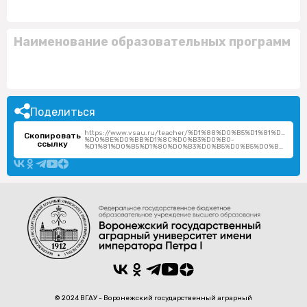
Наименование образовательных программ
Поделиться
https://www.vsau.ru/teacher/%D1%88%D0%B5%D1%81%D1
Скопировать
%D0%BE%D0%BB%D1%8C%D0%B3%D0%B0-
ссылку
%D1%81%D0%B5%D1%80%D0%B3%D0%B5%D0%B5%D0%B2%D0%BD%D0%B0/
© 2024 ВГАУ - Воронежский государственный аграрный