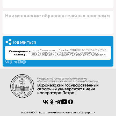
Наименование образовательных программ
Поделиться
https://www.vsau.ru/teacher/%D1%88%D0%B5%D1%81%D1
Скопировать
%D0%BE%D0%BA%D1%81%D0%B0%D0%BD%D0%B0-
ссылку
%D0%B2%D0%BB%D0%B0%D0%B4%D0%B8%D0%BC%D0%B8%D1%80%D0%BE%D0%B2%D0%BD%D0%B0/
© 2024 ВГАУ - Воронежский государственный аграрный