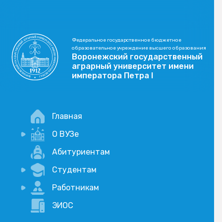
Федеральное государственное бюджетное
образовательное учреждение высшего образования
Воронежский государственный
аграрный университет имени
императора Петра I
Главная
О ВУЗе
Новости
Абитуриентам
История
Студентам
Учебный процесс
Научная деятельность
Портал дистанционого обучения
Работникам
Оплата услуг по QR-коду
Внимание, опрос!
ЭИОС
Академические отпуска
Вакансии
Социально-воспитательная работа