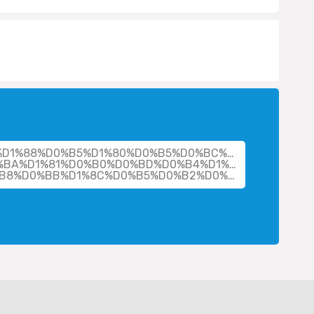
her/%D1%88%D0%B5%D1%80%D0%B5%D0%BC%D0%B5%D1%8
BA%D1%81%D0%B0%D0%BD%D0%B4%D1%80-
%D0%B2%D0%B0%D1%81%D0%B8%D0%BB%D1%8C%D0%B5%D0%B2%D0%B8%D1%87/