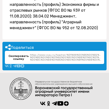
направленность (профиль) Экономика фирмы и
отраслевых рынков (ФГОС ВО № 939 от
11.08.2020); 38.04.02 Менеджмент,
направленность (профиль) "Аграрный
менеджмент" (ФГОС ВО № 952 от 12.08.2020)
Поделиться
https://www.vsau.ru/teacher/%D1%88%D0%B5%D0%B2%D1%8
Скопировать
%D0%BD%D0%B0%D1%82%D0%B0%D0%BB%D1%8C%D1%8F-
ссылку
%D0%BC%D0%B8%D1%85%D0%B0%D0%B9%D0%BB%D0%BE%D0%B2%D0%BD%D0%B0/