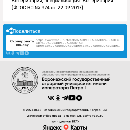
Ветеринария, специализация "Ветеринария"
(ФГОС ВО № 974 от 22.09.2017)
Поделиться
https://www.vsau.ru/teacher/%D1%88%D0%B0%D0%BF%D0
Скопировать
%D1%8E%D0%BB%D0%B8%D1%8F-
ссылку
%D0%B2%D0%BB%D0%B0%D0%B4%D0%B8%D0%BC%D0%B8%D1%80%D0%BE%D0%B2%D0%BD%D0%B0/
© 2024 ВГАУ - Воронежский государственный аграрный
университет Все права на материалы сайта vsau.ru
принадлежат ВГАУ