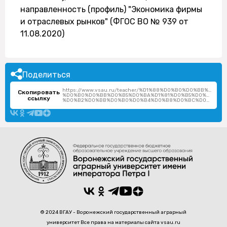
направленность (профиль) "Экономика фирмы
и отраслевых рынков" (ФГОС ВО № 939 от
11.08.2020)
Поделиться
https://www.vsau.ru/teacher/%D1%88%D0%B0%D0%BB%D0%B
Скопировать
%D0%B0%D0%BB%D0%B5%D0%BA%D1%81%D0%B5%D0%B9-
ссылку
%D0%B2%D0%BB%D0%B0%D0%B4%D0%B8%D0%BC%D0%B8%D1%80%D0%BE%D0%B2%D0%B8%D1%87/
© 2024 ВГАУ - Воронежский государственный аграрный
университет Все права на материалы сайта vsau.ru