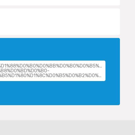
her/%D1%88%D0%B0%D0%BB%D0%B0%D0%B5%D0%B2%D0%B0
%B8%D0%BD%D0%B0-
%D0%B2%D0%B0%D0%BB%D0%B5%D1%80%D1%8C%D0%B5%D0%B2%D0%BD%D0%B0/