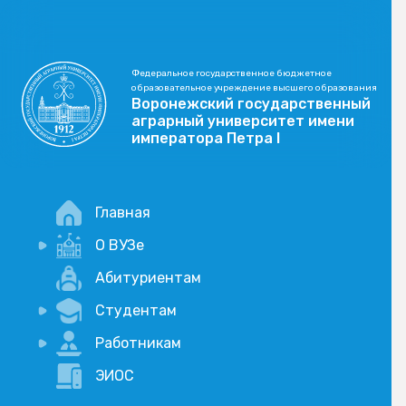
Федеральное государственное бюджетное
образовательное учреждение высшего образования
Воронежский государственный
аграрный университет имени
императора Петра I
Главная
О ВУЗе
Новости
Абитуриентам
История
Студентам
Учебный процесс
Научная деятельность
Портал дистанционого обучения
Работникам
Оплата услуг по QR-коду
Внимание, опрос!
ЭИОС
Академические отпуска
Вакансии
Социально-воспитательная работа