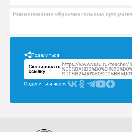
Наименование образовательных программ
Поделиться
https://www.vsau.ru/teac
Скопировать
%D0%BA%D0%B0%D1%80%D0
ссылку
Поделиться через: