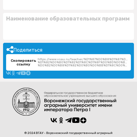
Наименование образовательных программ
Поделиться
https://www.vsau.ru/teacher/%D1%87%D0%B8%D1%87%D0%B
Скопировать
%D1%82%D0%B0%D1%82%D1%8C%D1%8F%D0%BD%D0%B0-
ссылку
%D0%B2%D0%B8%D1%82%D0%B0%D0%BB%D1%8C%D0%B5%D0%B2%D0%BD%D0%B0/
© 2024 ВГАУ - Воронежский государственный аграрный