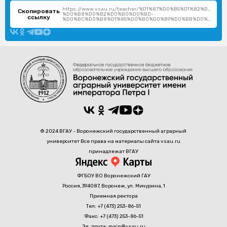
https://www.vsau.ru/teacher/%D1%87%D0%B5%D1%82%D0%
Скопировать
%D0%B8%D0%B2%D0%B0%D0%BD-
ссылку
%D0%BC%D0%B8%D1%85%D0%B0%D0%B9%D0%BB%D0%BE%D0%B2%D0%B8%D1%87/
© 2024 ВГАУ - Воронежский государственный аграрный
университет Все права на материалы сайта vsau.ru
принадлежат ВГАУ
ФГБОУ ВО Воронежский ГАУ
Россия, 394087, Воронеж, ул. Мичурина, 1
Приемная ректора
Тел: +7 (473) 253-86-51
Факс: +7 (473) 253-86-51
Эл. почта: main@vsau.ru