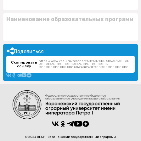
Наименование образовательных программ
Поделиться
https://www.vsau.ru/teacher/%D1%87%D0%B5%D1%80%D0%
Скопировать
%D0%B5%D0%BB%D0%B5%D0%BD%D0%B0-
ссылку
%D0%BD%D0%B8%D0%BA%D0%BE%D0%BB%D0%B0%D0%B5%D0%B2%D0%BD%D0%B0/
© 2024 ВГАУ - Воронежский государственный аграрный