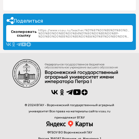
Поделиться
https://www.vsau.ru/teacher/%D1%87%D0%B5%D1%80%D0
Скопировать
%D0%B0%D0%BD%D0%B4%D1%80%D0%B5%D0%B9-
ссылку
%D0%B0%D0%BB%D0%B5%D0%BA%D1%81%D0%B0%D0%BD%D0%B4%D1%80%D0%BE%D0%B2%D0%B8%D1%87/
© 2024 ВГАУ - Воронежский государственный аграрный
университет Все права на материалы сайта vsau.ru
принадлежат ВГАУ
ФГБОУ ВО Воронежский ГАУ
Россия, 394087, Воронеж, ул. Мичурина, 1