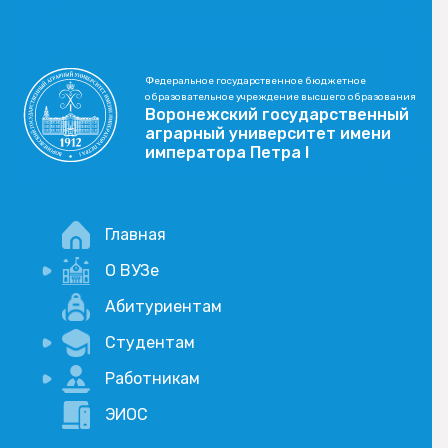
Федеральное государственное бюджетное
образовательное учреждение высшего образования
Воронежский государственный
аграрный университет имени
императора Петра I
Главная
О ВУЗе
Новости
Абитуриентам
История
Студентам
Учебный процесс
Научная деятельность
Портал дистанционого обучения
Работникам
Оплата услуг по QR-коду
Внимание, опрос!
ЭИОС
Академические отпуска
Вакансии
Социально-воспитательная работа