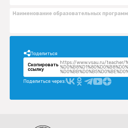
Наименование образовательных программ
Поделиться
https://www.vsau.ru/teac
Скопировать
%D0%B8%D1%80%D0%B8%D0%
ссылку
Поделиться через: