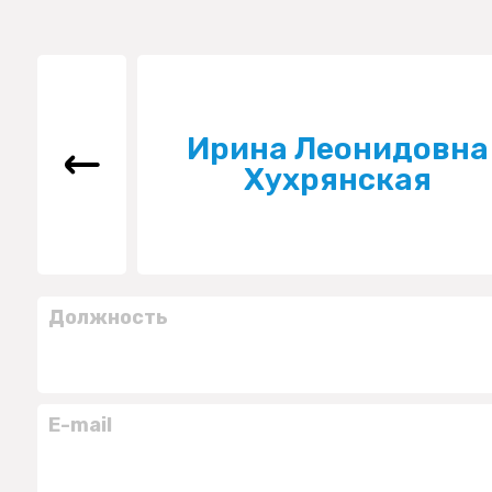
Ирина Леонидовна
Хухрянская
Должность
E-mail