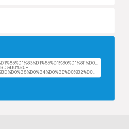
her/%D1%85%D1%83%D1%85%D1%80%D1%8F%D0%BD%D1%81
BD%D0%B0-
%D0%BB%D0%B5%D0%BE%D0%BD%D0%B8%D0%B4%D0%BE%D0%B2%D0%BD%D0%B0/