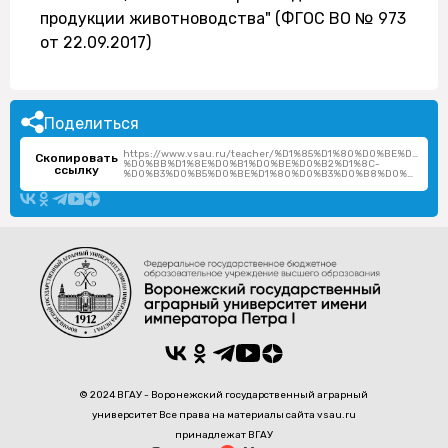
продукции животноводства" (ФГОС ВО № 973
от 22.09.2017)
Поделиться
https://www.vsau.ru/teacher/%D1%85%D1%80%D0%BE%D0%
Скопировать
%D0%BB%D1%8E%D0%B1%D0%BE%D0%B2%D1%8C-
ссылку
%D0%B3%D0%B5%D0%BE%D1%80%D0%B3%D0%B8%D0%B5%D0%B2%D0%BD%D0%B0/
© 2024 ВГАУ - Воронежский государственный аграрный
университет Все права на материалы сайта vsau.ru
принадлежат ВГАУ