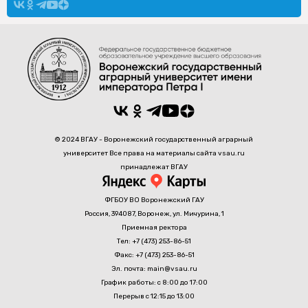
© 2024 ВГАУ - Воронежский государственный аграрный
университет Все права на материалы сайта vsau.ru
принадлежат ВГАУ
ФГБОУ ВО Воронежский ГАУ
Россия, 394087, Воронеж, ул. Мичурина, 1
Приемная ректора
Тел: +7 (473) 253-86-51
Факс: +7 (473) 253-86-51
Эл. почта: main@vsau.ru
График работы: с 8:00 до 17:00
Перерыв с 12:15 до 13:00