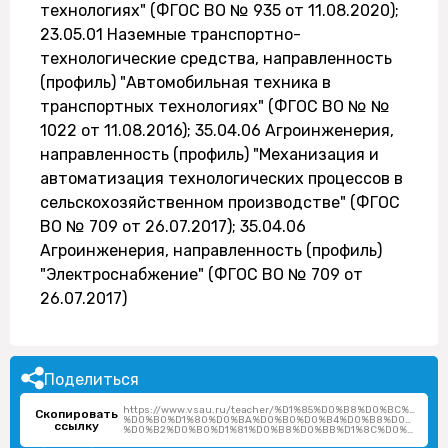
технологиях" (ФГОС ВО № 935 от 11.08.2020);
23.05.01 Наземные транспортно-
технологические средства, направленность
(профиль) "Автомобильная техника в
транспортных технологиях" (ФГОС ВО № №
1022 от 11.08.2016); 35.04.06 Агроинженерия,
направленность (профиль) "Механизация и
автоматизация технологических процессов в
сельскохозяйственном производстве" (ФГОС
ВО № 709 от 26.07.2017); 35.04.06
Агроинженерия, направленность (профиль)
"Электроснабжение" (ФГОС ВО № 709 от
26.07.2017)
Поделиться
https://www.vsau.ru/teacher/%D1%85%D0%B8%D0%BC%D1%
Скопировать
%D0%B0%D1%80%D0%BA%D0%B0%D0%B4%D0%B8%D0%B9-
ссылку
%D0%B2%D0%B0%D1%81%D0%B8%D0%BB%D1%8C%D0%B5%D0%B2%D0%B8%D1%87/