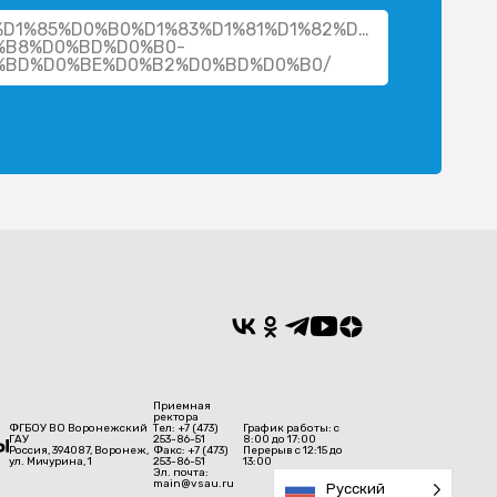
her/%D1%85%D0%B0%D1%83%D1%81%D1%82%D0%BE%D0%B2%
%B8%D0%BD%D0%B0-
%BD%D0%BE%D0%B2%D0%BD%D0%B0/
Приемная
ректора
ФГБОУ ВО Воронежский
Тел: +7 (473)
График работы: с
ГАУ
253-86-51
8:00 до 17:00
Россия, 394087, Воронеж,
Факс: +7 (473)
Перерыв с 12:15 до
ул. Мичурина, 1
253-86-51
13:00
Эл. почта:
main@vsau.ru
Русский