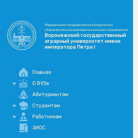
Федеральное государственное бюджетное
образовательное учреждение высшего образования
Воронежский государственный
аграрный университет имени
императора Петра I
Главная
О ВУЗе
Новости
Абитуриентам
История
Студентам
Учебный процесс
Научная деятельность
Портал дистанционого обучения
Работникам
Оплата услуг по QR-коду
Внимание, опрос!
ЭИОС
Академические отпуска
Вакансии
Социально-воспитательная работа