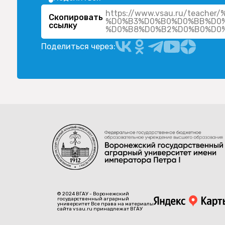
https://www.vsau.ru/teac
Скопировать
%D0%B3%D0%B0%D0%BB%D0
ссылку
%D0%B8%D0%B2%D0%B0%D0
Поделиться через:
© 2024 ВГАУ - Воронежский
государственный аграрный
университет Все права на материалы
сайта vsau.ru принадлежат ВГАУ