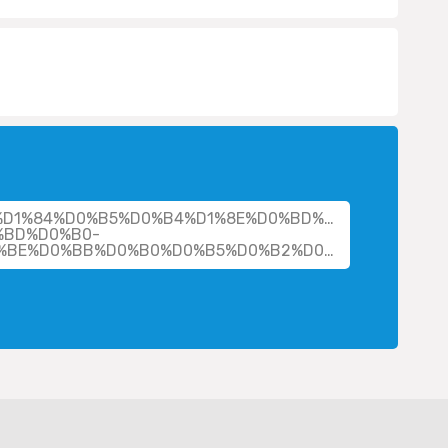
her/%D1%84%D0%B5%D0%B4%D1%8E%D0%BD%D0%B8%D0%B
%BD%D0%B0-
%D0%BD%D0%B8%D0%BA%D0%BE%D0%BB%D0%B0%D0%B5%D0%B2%D0%BD%D0%B0/