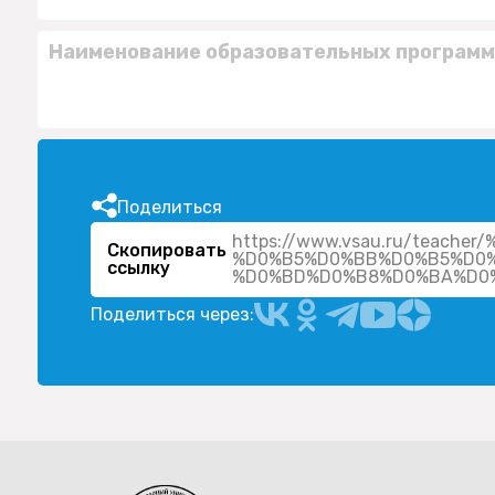
Наименование образовательных программ
Поделиться
https://www.vsau.ru/teac
Скопировать
%D0%B5%D0%BB%D0%B5%D0
ссылку
Поделиться через: