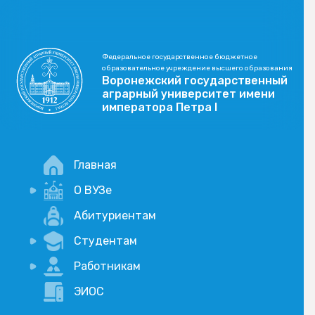
Федеральное государственное бюджетное
образовательное учреждение высшего образования
Воронежский государственный
аграрный университет имени
императора Петра I
Главная
О ВУЗе
Новости
Абитуриентам
История
Студентам
Учебный процесс
Научная деятельность
Портал дистанционого обучения
Работникам
Оплата услуг по QR-коду
Внимание, опрос!
ЭИОС
Академические отпуска
Вакансии
Социально-воспитательная работа