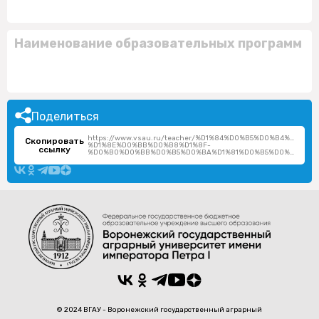
Наименование образовательных программ
Поделиться
https://www.vsau.ru/teacher/%D1%84%D0%B5%D0%B4%D1%
Скопировать
%D1%8E%D0%BB%D0%B8%D1%8F-
ссылку
%D0%B0%D0%BB%D0%B5%D0%BA%D1%81%D0%B5%D0%B5%D0%B2%D0%BD%D0%B0/
© 2024 ВГАУ - Воронежский государственный аграрный