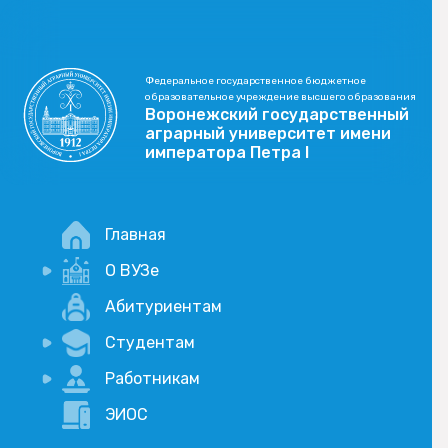
Федеральное государственное бюджетное
образовательное учреждение высшего образования
Воронежский государственный
аграрный университет имени
императора Петра I
Главная
О ВУЗе
Новости
Абитуриентам
История
Студентам
Учебный процесс
Научная деятельность
Портал дистанционого обучения
Работникам
Оплата услуг по QR-коду
Внимание, опрос!
ЭИОС
Академические отпуска
Вакансии
Социально-воспитательная работа