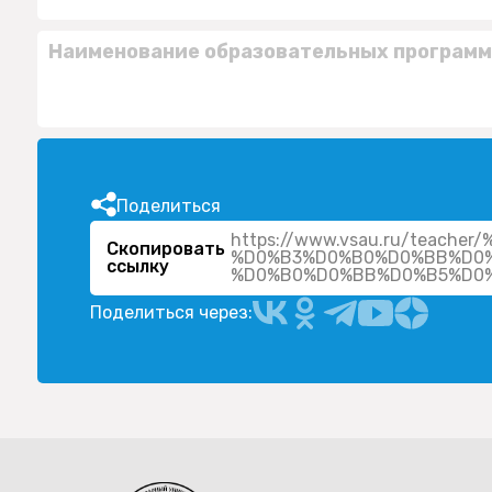
Наименование образовательных программ
Поделиться
https://www.vsau.ru/teac
Скопировать
%D0%B3%D0%B0%D0%BB%D0
ссылку
Поделиться через: