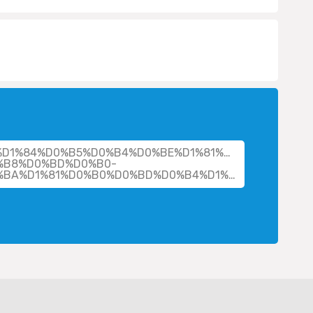
her/%D1%84%D0%B5%D0%B4%D0%BE%D1%81%D0%BE%D0%B2
%B8%D0%BD%D0%B0-
%D0%B0%D0%BB%D0%B5%D0%BA%D1%81%D0%B0%D0%BD%D0%B4%D1%80%D0%BE%D0%B2%D0%BD%D0%B0/