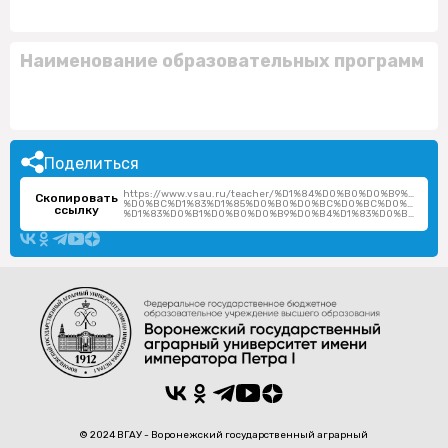
Наименование образовательных программ
Поделиться
https://www.vsau.ru/teacher/%D1%84%D0%B0%D0%B9%D0%B
Скопировать
%D0%BC%D1%83%D1%85%D0%B0%D0%BC%D0%BC%D0%B0%D0
ссылку
%D1%83%D0%B1%D0%B0%D0%B9%D0%B4%D1%83%D0%BB%D0%BB%D0%BE%D0%B5%D0%B2%D0%B8%D1%87/
© 2024 ВГАУ - Воронежский государственный аграрный