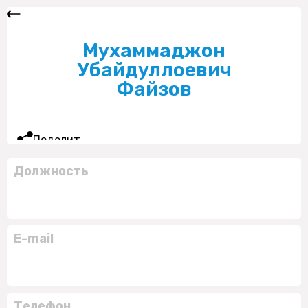
Мухаммаджон
Убайдуллоевич
Файзов
Поделиться
Должность
E-mail
Телефон